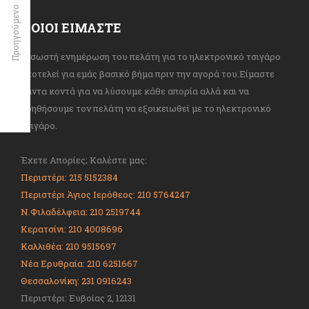
Προηγούμενο
ΠΟΙΟΙ ΕΙΜΑΣΤΕ
Η σωστή ενημέρωση του πελάτη για το ηλεκτρονικό τσιγάρο
αποτελεί για εμάς βασικό βήμα πριν την αγορά του.Είμαστε
πάντα κοντά για να λύσουμε κάθε απορία αλλά και να
βοηθήσουμε τον πελάτη να εξοικειωθεί με το ηλεκτρονικό
τσιγάρο.
Έχετε Απορίες; Καλέστε μας:
Περιστέρι: 215 5152384
Περιστέρι Άγιος Ιερόθεος: 210 5764247
Ν.Φιλαδέλφεια: 210 2519744
Κερατσίνι: 210 4008696
Καλλιθέα: 210 9515697
Νέα Ερυθραία: 210 6251667
Θεσσαλονίκη: 231 0916243
Περιστέρι: Ευβοίας 2, 12131