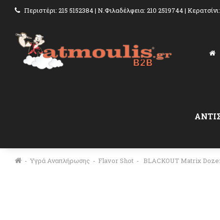
Περιστέρι: 215 5152384 | Ν.Φιλαδέλφεια: 210 2519744 | Κερατσίνι
ΑΝΤΙ
Υγρά Αναπλήρωσης
Flavor Shot
BLACKOUT Matrix Doze