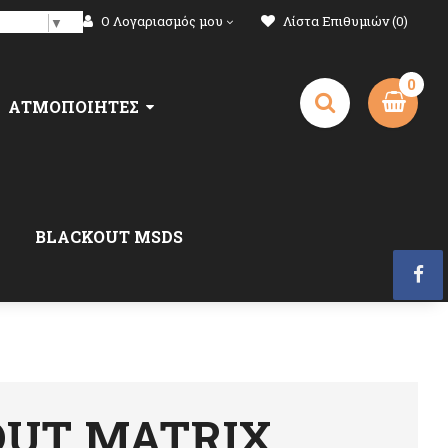
Ο Λογαριασμός μου
Λίστα Επιθυμιών (0)
anguage
▼
0
ΑΤΜΟΠΟΙΗΤΈΣ
BLACKOUT MSDS
OUT MATRIX