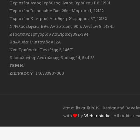
Περιστέρι Άγιος Ιερόθεος: Άγιου Ιερόθεου 118, 12131
Περιστέρι Disposable Bar: 25ης Μαρτίου 1, 12132
Περιστέρι Κεντρική Αποθήκη: Χειμάρρας 37, 12132
Ν.Φιλαδέλφεια: Εθν. Αντίστασης 90 & Αννέων 8, 14341
Κερατσίνι: Γρηγορίου Λαμπράκη 392-394
Καλλιθέα: Σιβιτανίδου 12Α
Νέα Ερυθραία: Πεντέλης 2, 14671
Θεσσαλονίκη: Ανατολικής Θράκης 14, 544 53
ΓΕΜΗ:
ΖΩΓΡΑΦΟΥ
146333907000
Atmoulis.gr © 2019 | Design and Devel
with
by
Webartstudio
| All rights re