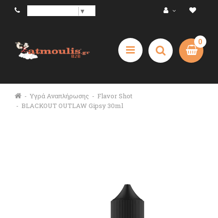
Select Language
▼
0
Υγρά Αναπλήρωσης
Flavor Shot
BLACKOUT OUTLAW Gipsy 30ml