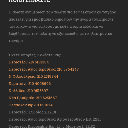
Η σωστή ενημέρωση του πελάτη για το ηλεκτρονικό τσιγάρο
αποτελεί για εμάς βασικό βήμα πριν την αγορά του.Είμαστε
πάντα κοντά για να λύσουμε κάθε απορία αλλά και να
βοηθήσουμε τον πελάτη να εξοικειωθεί με το ηλεκτρονικό
τσιγάρο.
Έχετε Απορίες; Καλέστε μας:
Περιστέρι: 215 5152384
Περιστέρι Άγιος Ιερόθεος: 210 5764247
Ν.Φιλαδέλφεια: 210 2519744
Κερατσίνι: 210 4008696
Καλλιθέα: 210 9515697
Νέα Ερυθραία: 210 6251667
Θεσσαλονίκη: 231 0916243
Περιστέρι: Ευβοίας 2, 12131
Περιστέρι Άγιος Ιερόθεος: Άγιου Ιερόθεου 118, 12131
Περιστέρι Disposable Bar: 25ης Μαρτίου 1, 12132