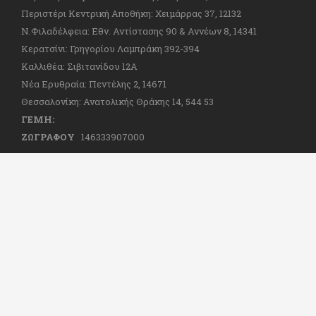
Περιστέρι Κεντρική Αποθήκη: Χειμάρρας 37, 12132
Ν.Φιλαδέλφεια: Εθν. Αντίστασης 90 & Αννέων 8, 14341
Κερατσίνι: Γρηγορίου Λαμπράκη 392-394
Καλλιθέα: Σιβιτανίδου 12Α
Νέα Ερυθραία: Πεντέλης 2, 14671
Θεσσαλονίκη: Ανατολικής Θράκης 14, 544 53
ΓΕΜΗ:
ΖΩΓΡΑΦΟΥ
146333907000
Atmoulis.gr © 2019 | Design and Devel
with
by
Webartstudio
| All rights re