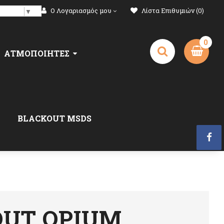
Ο Λογαριασμός μου
Λίστα Επιθυμιών (0)
anguage
▼
0
ΑΤΜΟΠΟΙΗΤΈΣ
BLACKOUT MSDS
OUT OPIUM