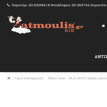
Περιστέρι: 215 5152384 | Ν.Φιλαδέλφεια: 210 2519744 | Κερατσίνι
ΑΝΤΙ
Υγρά Αναπλήρωσης
Flavor Shot
BLACKOUT Opium Amore