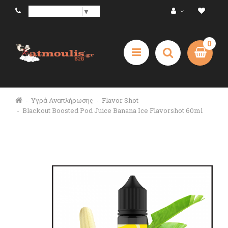
Select Language
▼
0
Υγρά Αναπλήρωσης
Flavor Shot
Blackout Boosted Pod Juice Banana Ice Flavorshot 60ml