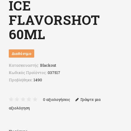
ICE
FLAVORSHOT
60ML
Διαθέσιμο
Κατασκευαστής:
Blackout
Κωδικός Προϊόντος:
037517
Προβλήθηκε:
1490
0 αξιολογήσεις
Γράψτε μια
αξιολόγηση